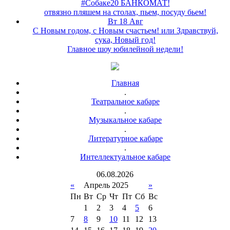
#Собаке20 БАНКОМАТ!
отвязно пляшем на столах, пьем, посуду бьем!
Вт 18 Авг
С Новым годом, с Новым счастьем! или Здравствуй,
сука, Новый год!
Главное шоу юбилейной недели!
Главная
.
Театральное кабаре
.
Музыкальное кабаре
.
Литературное кабаре
.
Интеллектуальное кабаре
06
.
08
.
2026
«
Апрель 2025
»
Пн
Вт
Ср
Чт
Пт
Сб
Вс
1
2
3
4
5
6
7
8
9
10
11
12
13