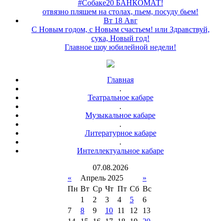
#Собаке20 БАНКОМАТ!
отвязно пляшем на столах, пьем, посуду бьем!
Вт 18 Авг
С Новым годом, с Новым счастьем! или Здравствуй,
сука, Новый год!
Главное шоу юбилейной недели!
Главная
.
Театральное кабаре
.
Музыкальное кабаре
.
Литературное кабаре
.
Интеллектуальное кабаре
07
.
08
.
2026
«
Апрель 2025
»
Пн
Вт
Ср
Чт
Пт
Сб
Вс
1
2
3
4
5
6
7
8
9
10
11
12
13