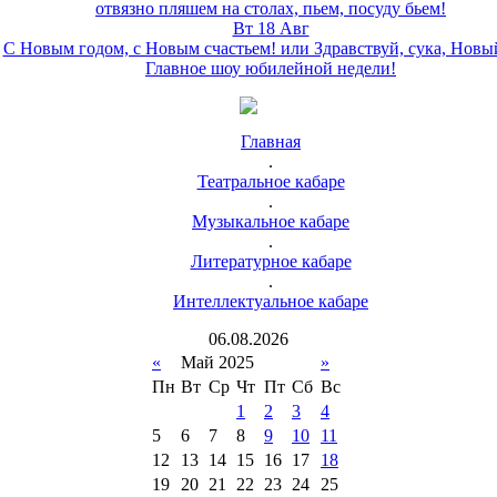
отвязно пляшем на столах, пьем, посуду бьем!
Вт 18 Авг
С Новым годом, с Новым счастьем! или Здравствуй, сука, Новы
Главное шоу юбилейной недели!
Главная
.
Театральное кабаре
.
Музыкальное кабаре
.
Литературное кабаре
.
Интеллектуальное кабаре
06
.
08
.
2026
«
Май 2025
»
Пн
Вт
Ср
Чт
Пт
Сб
Вс
1
2
3
4
5
6
7
8
9
10
11
12
13
14
15
16
17
18
19
20
21
22
23
24
25