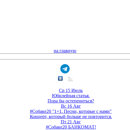
на главную
Ср 15 Июль
Юбилейная статья.
Пора бы остепениться?
Вс 16 Авг
#Собаке20 "1+1. Песни, которые с нами"
Концерт, который больше не повторится.
Пт 21 Авг
#Собаке20 БАНКОМАТ!