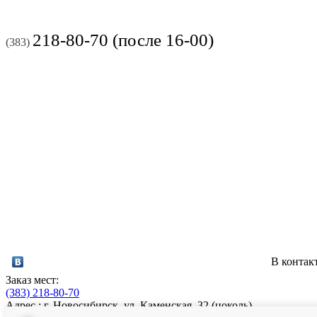
218-80-70 (после 16-00)
(383)
В контак
Заказ мест:
(383)
218-80-70
Адрес : г. Новосибирск, ул. Каменская, 32 (цоколь)