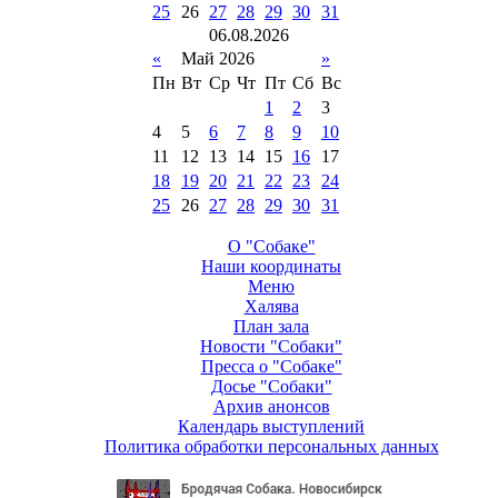
25
26
27
28
29
30
31
06
.
08
.
2026
«
Май 2026
»
Пн
Вт
Ср
Чт
Пт
Сб
Вс
1
2
3
4
5
6
7
8
9
10
11
12
13
14
15
16
17
18
19
20
21
22
23
24
25
26
27
28
29
30
31
О "Собаке"
Наши координаты
Меню
Халява
План зала
Новости "Собаки"
Пресса о "Собаке"
Досье "Собаки"
Архив анонсов
Календарь выступлений
Политика обработки персональных данных