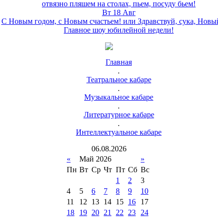
отвязно пляшем на столах, пьем, посуду бьем!
Вт 18 Авг
С Новым годом, с Новым счастьем! или Здравствуй, сука, Новы
Главное шоу юбилейной недели!
Главная
.
Театральное кабаре
.
Музыкальное кабаре
.
Литературное кабаре
.
Интеллектуальное кабаре
06
.
08
.
2026
«
Май 2026
»
Пн
Вт
Ср
Чт
Пт
Сб
Вс
1
2
3
4
5
6
7
8
9
10
11
12
13
14
15
16
17
18
19
20
21
22
23
24