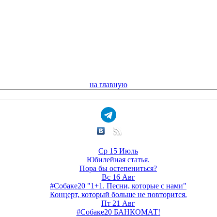
на главную
Ср 15 Июль
Юбилейная статья.
Пора бы остепениться?
Вс 16 Авг
#Собаке20 "1+1. Песни, которые с нами"
Концерт, который больше не повторится.
Пт 21 Авг
#Собаке20 БАНКОМАТ!