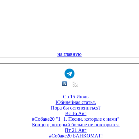
на главную
Ср 15 Июль
Юбилейная статья.
Пора бы остепениться?
Вс 16 Авг
#Собаке20 "1+1. Песни, которые с нами"
Концерт, который больше не повторится.
Пт 21 Авг
#Собаке20 БАНКОМАТ!