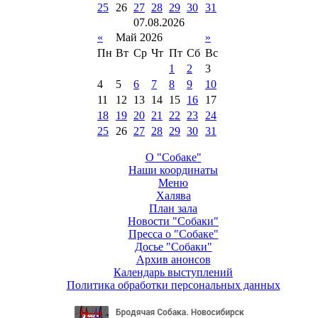
25
26
27
28
29
30
31
07
.
08
.
2026
«
Май 2026
»
Пн
Вт
Ср
Чт
Пт
Сб
Вс
1
2
3
4
5
6
7
8
9
10
11
12
13
14
15
16
17
18
19
20
21
22
23
24
25
26
27
28
29
30
31
О "Собаке"
Наши координаты
Меню
Халява
План зала
Новости "Собаки"
Пресса о "Собаке"
Досье "Собаки"
Архив анонсов
Календарь выступлений
Политика обработки персональных данных