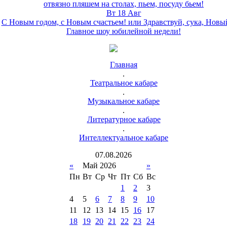
отвязно пляшем на столах, пьем, посуду бьем!
Вт 18 Авг
С Новым годом, с Новым счастьем! или Здравствуй, сука, Новы
Главное шоу юбилейной недели!
Главная
.
Театральное кабаре
.
Музыкальное кабаре
.
Литературное кабаре
.
Интеллектуальное кабаре
07
.
08
.
2026
«
Май 2026
»
Пн
Вт
Ср
Чт
Пт
Сб
Вс
1
2
3
4
5
6
7
8
9
10
11
12
13
14
15
16
17
18
19
20
21
22
23
24