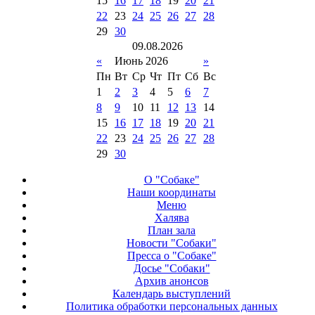
15
16
17
18
19
20
21
22
23
24
25
26
27
28
29
30
09
.
08
.
2026
«
Июнь 2026
»
Пн
Вт
Ср
Чт
Пт
Сб
Вс
1
2
3
4
5
6
7
8
9
10
11
12
13
14
15
16
17
18
19
20
21
22
23
24
25
26
27
28
29
30
О "Собаке"
Наши координаты
Меню
Халява
План зала
Новости "Собаки"
Пресса о "Собаке"
Досье "Собаки"
Архив анонсов
Календарь выступлений
Политика обработки персональных данных