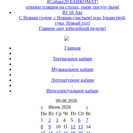
#Собаке20 БАНКОМАТ!
отвязно пляшем на столах, пьем, посуду бьем!
Вт 18 Авг
С Новым годом, с Новым счастьем! или Здравствуй,
сука, Новый год!
Главное шоу юбилейной недели!
Главная
.
Театральное кабаре
.
Музыкальное кабаре
.
Литературное кабаре
.
Интеллектуальное кабаре
09
.
08
.
2026
«
Июнь 2026
»
Пн
Вт
Ср
Чт
Пт
Сб
Вс
1
2
3
4
5
6
7
8
9
10
11
12
13
14