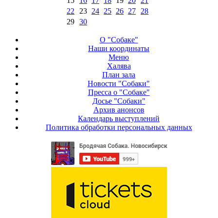
15
16
17
18
19
20
21
22
23
24
25
26
27
28
29
30
О "Собаке"
Наши координаты
Меню
Халява
План зала
Новости "Собаки"
Пресса о "Собаке"
Досье "Собаки"
Архив анонсов
Календарь выступлений
Политика обработки персональных данных