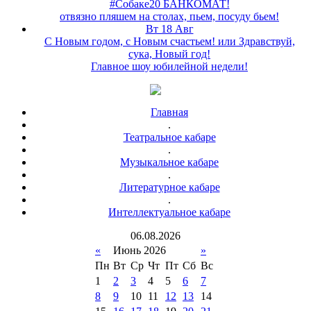
#Собаке20 БАНКОМАТ!
отвязно пляшем на столах, пьем, посуду бьем!
Вт 18 Авг
С Новым годом, с Новым счастьем! или Здравствуй,
сука, Новый год!
Главное шоу юбилейной недели!
Главная
.
Театральное кабаре
.
Музыкальное кабаре
.
Литературное кабаре
.
Интеллектуальное кабаре
06
.
08
.
2026
«
Июнь 2026
»
Пн
Вт
Ср
Чт
Пт
Сб
Вс
1
2
3
4
5
6
7
8
9
10
11
12
13
14