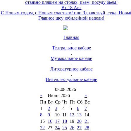
отвязно пляшем на столах, пьем, посуду бьем!
Вт 18 Авг
С Новым годом, с Новым счастьем! или Здравствуй, сука, Новы
Главное шоу юбилейной недели!
Главная
.
Театральное кабаре
.
Музыкальное кабаре
.
Литературное кабаре
.
Интеллектуальное кабаре
08
.
08
.
2026
«
Июнь 2026
»
Пн
Вт
Ср
Чт
Пт
Сб
Вс
1
2
3
4
5
6
7
8
9
10
11
12
13
14
15
16
17
18
19
20
21
22
23
24
25
26
27
28