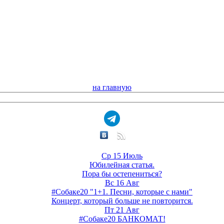
на главную
Ср 15 Июль
Юбилейная статья.
Пора бы остепениться?
Вс 16 Авг
#Собаке20 "1+1. Песни, которые с нами"
Концерт, который больше не повторится.
Пт 21 Авг
#Собаке20 БАНКОМАТ!