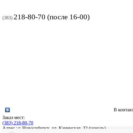
218-80-70 (после 16-00)
(383)
В контак
Заказ мест:
(383)
218-80-70
Адрес : г. Новосибирск, ул. Каменская, 32 (цоколь)