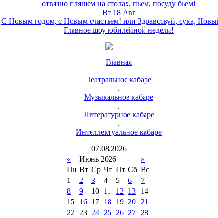
отвязно пляшем на столах, пьем, посуду бьем!
Вт 18 Авг
С Новым годом, с Новым счастьем! или Здравствуй, сука, Новы
Главное шоу юбилейной недели!
Главная
.
Театральное кабаре
.
Музыкальное кабаре
.
Литературное кабаре
.
Интеллектуальное кабаре
07
.
08
.
2026
«
Июнь 2026
»
Пн
Вт
Ср
Чт
Пт
Сб
Вс
1
2
3
4
5
6
7
8
9
10
11
12
13
14
15
16
17
18
19
20
21
22
23
24
25
26
27
28