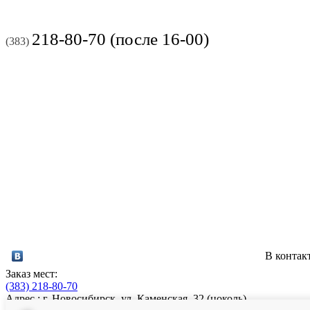
218-80-70 (после 16-00)
(383)
В контак
Заказ мест:
(383)
218-80-70
Адрес : г. Новосибирск, ул. Каменская, 32 (цоколь)