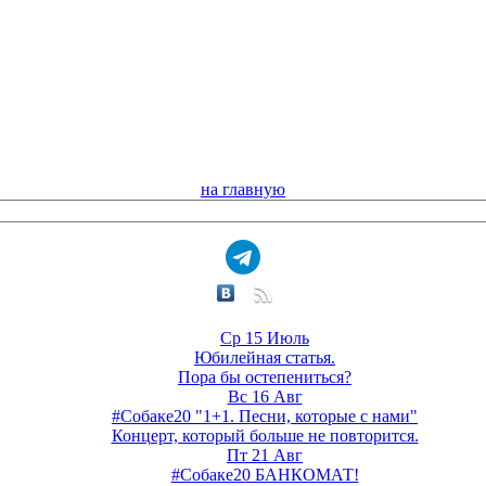
на главную
Ср 15 Июль
Юбилейная статья.
Пора бы остепениться?
Вс 16 Авг
#Собаке20 "1+1. Песни, которые с нами"
Концерт, который больше не повторится.
Пт 21 Авг
#Собаке20 БАНКОМАТ!