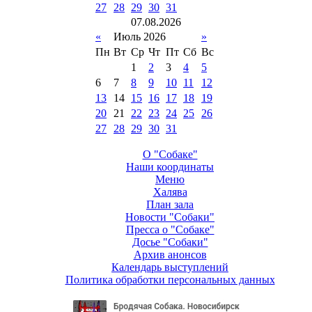
27
28
29
30
31
07
.
08
.
2026
«
Июль 2026
»
Пн
Вт
Ср
Чт
Пт
Сб
Вс
1
2
3
4
5
6
7
8
9
10
11
12
13
14
15
16
17
18
19
20
21
22
23
24
25
26
27
28
29
30
31
О "Собаке"
Наши координаты
Меню
Халява
План зала
Новости "Собаки"
Пресса о "Собаке"
Досье "Собаки"
Архив анонсов
Календарь выступлений
Политика обработки персональных данных