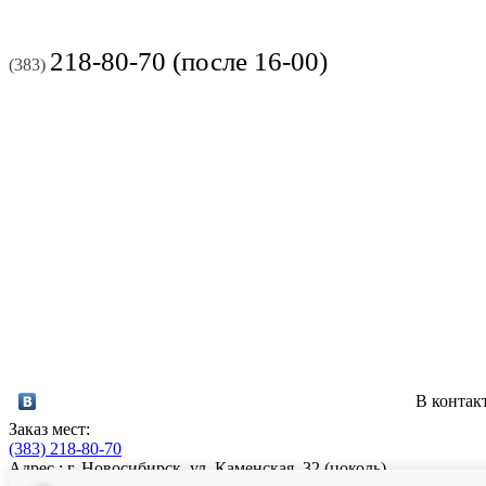
218-80-70 (после 16-00)
(383)
В контак
Заказ мест:
(383)
218-80-70
Адрес : г. Новосибирск, ул. Каменская, 32 (цоколь)