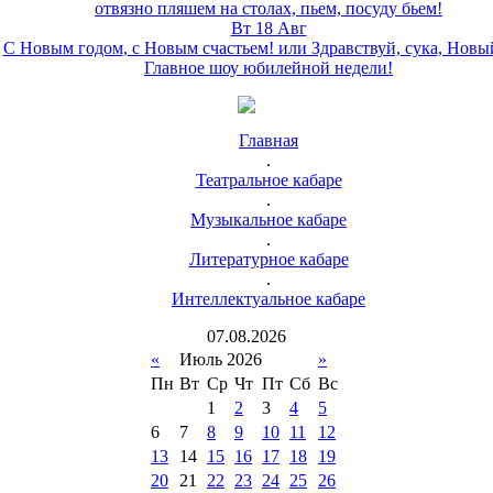
отвязно пляшем на столах, пьем, посуду бьем!
Вт 18 Авг
С Новым годом, с Новым счастьем! или Здравствуй, сука, Новы
Главное шоу юбилейной недели!
Главная
.
Театральное кабаре
.
Музыкальное кабаре
.
Литературное кабаре
.
Интеллектуальное кабаре
07
.
08
.
2026
«
Июль 2026
»
Пн
Вт
Ср
Чт
Пт
Сб
Вс
1
2
3
4
5
6
7
8
9
10
11
12
13
14
15
16
17
18
19
20
21
22
23
24
25
26