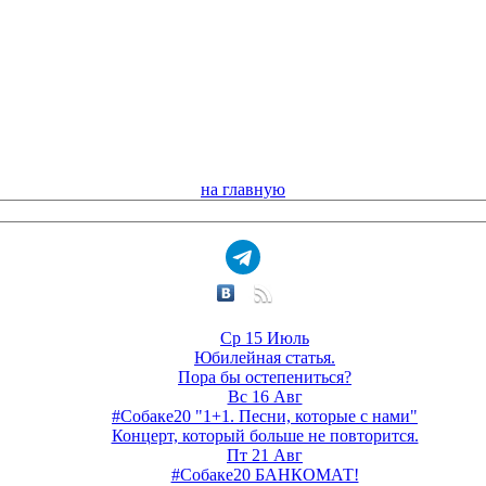
на главную
Ср 15 Июль
Юбилейная статья.
Пора бы остепениться?
Вс 16 Авг
#Собаке20 "1+1. Песни, которые с нами"
Концерт, который больше не повторится.
Пт 21 Авг
#Собаке20 БАНКОМАТ!