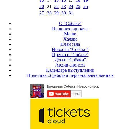
13
14
15
16
17
18
19
20
21
22
23
24
25
26
27
28
29
30
31
О "Собаке"
Наши координаты
Меню
Халява
План зала
Новости "Собаки"
Пресса о "Собаке"
Досье "Собаки"
Архив анонсов
Календарь выступлений
Политика обработки персональных данных