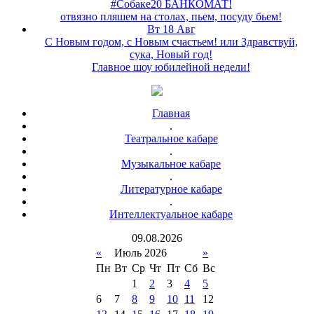
#Собаке20 БАНКОМАТ!
отвязно пляшем на столах, пьем, посуду бьем!
Вт 18 Авг
С Новым годом, с Новым счастьем! или Здравствуй,
сука, Новый год!
Главное шоу юбилейной недели!
Главная
.
Театральное кабаре
.
Музыкальное кабаре
.
Литературное кабаре
.
Интеллектуальное кабаре
09
.
08
.
2026
«
Июль 2026
»
Пн
Вт
Ср
Чт
Пт
Сб
Вс
1
2
3
4
5
6
7
8
9
10
11
12