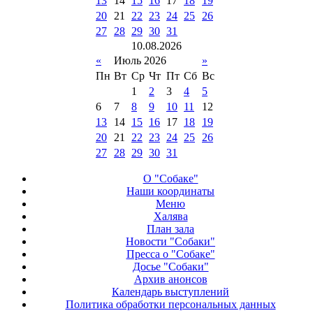
13
14
15
16
17
18
19
20
21
22
23
24
25
26
27
28
29
30
31
10
.
08
.
2026
«
Июль 2026
»
Пн
Вт
Ср
Чт
Пт
Сб
Вс
1
2
3
4
5
6
7
8
9
10
11
12
13
14
15
16
17
18
19
20
21
22
23
24
25
26
27
28
29
30
31
О "Собаке"
Наши координаты
Меню
Халява
План зала
Новости "Собаки"
Пресса о "Собаке"
Досье "Собаки"
Архив анонсов
Календарь выступлений
Политика обработки персональных данных