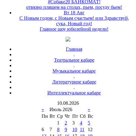
#Собаке20 БАНКОМАТ!
отвязно пляшем на столах, пьем, посуду бьем!
Вт 18 Авг
С Новым годом, с Новым счастьем! или Здравствуй,
сука, Новый год!
Главное шоу юбилейной недели!
Главная
.
Театральное кабаре
.
Музыкальное кабаре
.
Литературное кабаре
.
Интеллектуальное кабаре
10
.
08
.
2026
«
Июль 2026
»
Пн
Вт
Ср
Чт
Пт
Сб
Вс
1
2
3
4
5
6
7
8
9
10
11
12