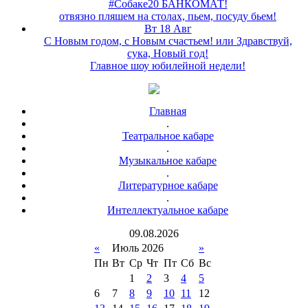
#Собаке20 БАНКОМАТ!
отвязно пляшем на столах, пьем, посуду бьем!
Вт 18 Авг
С Новым годом, с Новым счастьем! или Здравствуй,
сука, Новый год!
Главное шоу юбилейной недели!
Главная
.
Театральное кабаре
.
Музыкальное кабаре
.
Литературное кабаре
.
Интеллектуальное кабаре
09
.
08
.
2026
«
Июль 2026
»
Пн
Вт
Ср
Чт
Пт
Сб
Вс
1
2
3
4
5
6
7
8
9
10
11
12