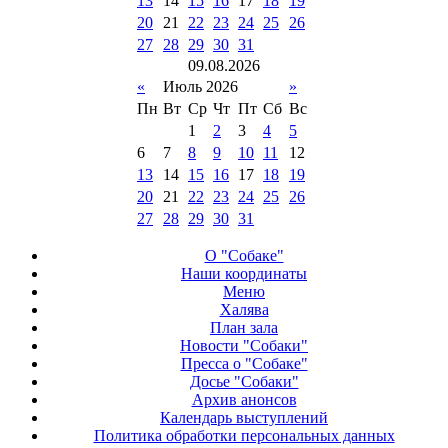
13
14
15
16
17
18
19
20
21
22
23
24
25
26
27
28
29
30
31
09
.
08
.
2026
«
Июль 2026
»
Пн
Вт
Ср
Чт
Пт
Сб
Вс
1
2
3
4
5
6
7
8
9
10
11
12
13
14
15
16
17
18
19
20
21
22
23
24
25
26
27
28
29
30
31
О "Собаке"
Наши координаты
Меню
Халява
План зала
Новости "Собаки"
Пресса о "Собаке"
Досье "Собаки"
Архив анонсов
Календарь выступлений
Политика обработки персональных данных