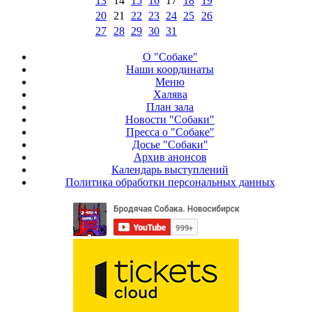
13
14
15
16
17
18
19
20
21
22
23
24
25
26
27
28
29
30
31
О "Собаке"
Наши координаты
Меню
Халява
План зала
Новости "Собаки"
Пресса о "Собаке"
Досье "Собаки"
Архив анонсов
Календарь выступлений
Политика обработки персональных данных