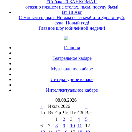
#Собаке20 БАНКОМАТ!
отвязно пляшем на столах, пьем, посуду бьем!
Вт 18 Авг
С Новым годом, с Новым счастьем! или Здравствуй,
сука, Новый год!
Главное шоу юбилейной недели!
Главная
.
Театральное кабаре
.
Музыкальное кабаре
.
Литературное кабаре
.
Интеллектуальное кабаре
08
.
08
.
2026
«
Июль 2026
»
Пн
Вт
Ср
Чт
Пт
Сб
Вс
1
2
3
4
5
6
7
8
9
10
11
12