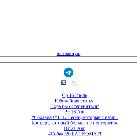
на главную
Ср 15 Июль
Юбилейная статья.
Пора бы остепениться?
Вс 16 Авг
#Собаке20 "1+1. Песни, которые с нами"
Концерт, который больше не повторится.
Пт 21 Авг
#Собаке20 БАНКОМАТ!