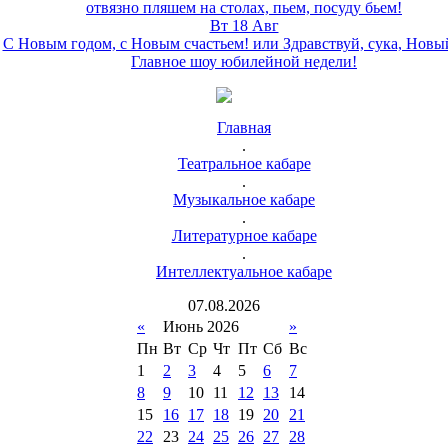
отвязно пляшем на столах, пьем, посуду бьем!
Вт 18 Авг
С Новым годом, с Новым счастьем! или Здравствуй, сука, Новы
Главное шоу юбилейной недели!
Главная
.
Театральное кабаре
.
Музыкальное кабаре
.
Литературное кабаре
.
Интеллектуальное кабаре
07
.
08
.
2026
«
Июнь 2026
»
Пн
Вт
Ср
Чт
Пт
Сб
Вс
1
2
3
4
5
6
7
8
9
10
11
12
13
14
15
16
17
18
19
20
21
22
23
24
25
26
27
28