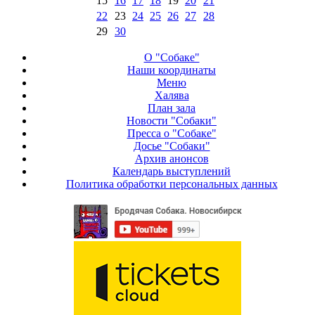
15
16
17
18
19
20
21
22
23
24
25
26
27
28
29
30
О "Собаке"
Наши координаты
Меню
Халява
План зала
Новости "Собаки"
Пресса о "Собаке"
Досье "Собаки"
Архив анонсов
Календарь выступлений
Политика обработки персональных данных