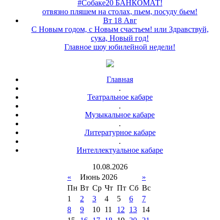
#Собаке20 БАНКОМАТ!
отвязно пляшем на столах, пьем, посуду бьем!
Вт 18 Авг
С Новым годом, с Новым счастьем! или Здравствуй,
сука, Новый год!
Главное шоу юбилейной недели!
Главная
.
Театральное кабаре
.
Музыкальное кабаре
.
Литературное кабаре
.
Интеллектуальное кабаре
10
.
08
.
2026
«
Июнь 2026
»
Пн
Вт
Ср
Чт
Пт
Сб
Вс
1
2
3
4
5
6
7
8
9
10
11
12
13
14