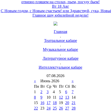
отвязно пляшем на столах, пьем, посуду бьем!
Вт 18 Авг
С Новым годом, с Новым счастьем! или Здравствуй, сука, Новы
Главное шоу юбилейной недели!
Главная
.
Театральное кабаре
.
Музыкальное кабаре
.
Литературное кабаре
.
Интеллектуальное кабаре
07
.
08
.
2026
«
Июнь 2026
»
Пн
Вт
Ср
Чт
Пт
Сб
Вс
1
2
3
4
5
6
7
8
9
10
11
12
13
14
15
16
17
18
19
20
21
22
23
24
25
26
27
28