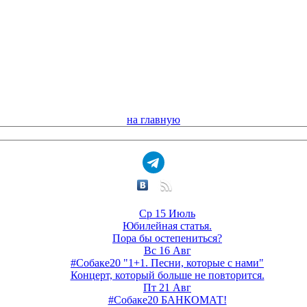
на главную
Ср 15 Июль
Юбилейная статья.
Пора бы остепениться?
Вс 16 Авг
#Собаке20 "1+1. Песни, которые с нами"
Концерт, который больше не повторится.
Пт 21 Авг
#Собаке20 БАНКОМАТ!