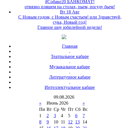
#Собаке20 БАНКОМАТ!
отвязно пляшем на столах, пьем, посуду бьем!
Вт 18 Авг
С Новым годом, с Новым счастьем! или Здравствуй,
сука, Новый год!
Главное шоу юбилейной недели!
Главная
.
Театральное кабаре
.
Музыкальное кабаре
.
Литературное кабаре
.
Интеллектуальное кабаре
09
.
08
.
2026
«
Июнь 2026
»
Пн
Вт
Ср
Чт
Пт
Сб
Вс
1
2
3
4
5
6
7
8
9
10
11
12
13
14