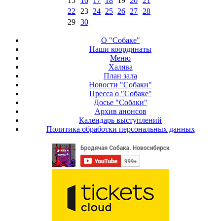
15
16
17
18
19
20
21
22
23
24
25
26
27
28
29
30
О "Собаке"
Наши координаты
Меню
Халява
План зала
Новости "Собаки"
Пресса о "Собаке"
Досье "Собаки"
Архив анонсов
Календарь выступлений
Политика обработки персональных данных