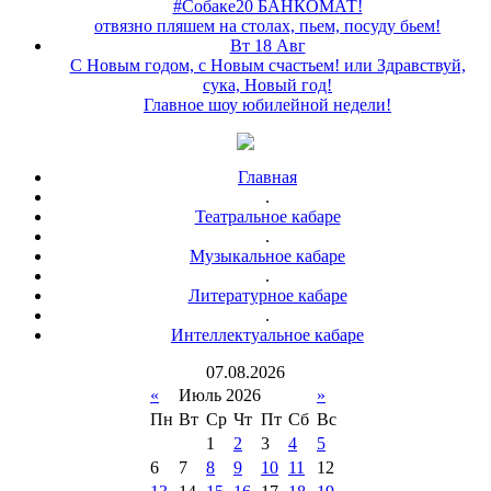
#Собаке20 БАНКОМАТ!
отвязно пляшем на столах, пьем, посуду бьем!
Вт 18 Авг
С Новым годом, с Новым счастьем! или Здравствуй,
сука, Новый год!
Главное шоу юбилейной недели!
Главная
.
Театральное кабаре
.
Музыкальное кабаре
.
Литературное кабаре
.
Интеллектуальное кабаре
07
.
08
.
2026
«
Июль 2026
»
Пн
Вт
Ср
Чт
Пт
Сб
Вс
1
2
3
4
5
6
7
8
9
10
11
12