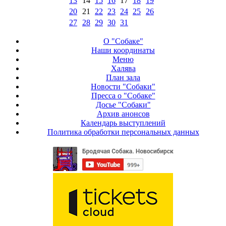
13
14
15
16
17
18
19
20
21
22
23
24
25
26
27
28
29
30
31
О "Собаке"
Наши координаты
Меню
Халява
План зала
Новости "Собаки"
Пресса о "Собаке"
Досье "Собаки"
Архив анонсов
Календарь выступлений
Политика обработки персональных данных