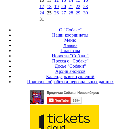
10
11
12
13
14
15
16
17
18
19
20
21
22
23
24
25
26
27
28
29
30
31
О "Собаке"
Наши координаты
Меню
Халява
План зала
Новости "Собаки"
Пресса о "Собаке"
Досье "Собаки"
Архив анонсов
Календарь выступлений
Политика обработки персональных данных