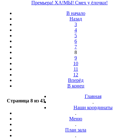
Премьера! ХА!МЫ! Смех у ёлочки!
В начало
Назад
3
4
5
6
7
8
9
10
11
12
Вперёд
В конец
Главная
Страница 8 из 43
.
Наши координаты
.
Меню
.
План зала
.