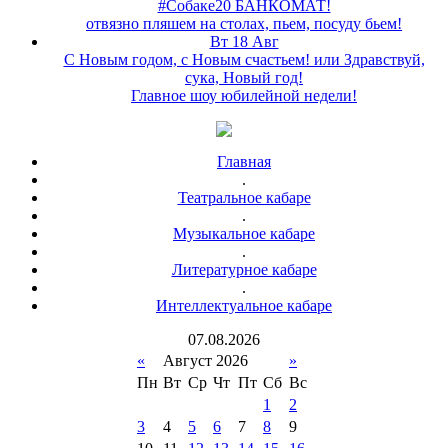
#Собаке20 БАНКОМАТ!
отвязно пляшем на столах, пьем, посуду бьем!
Вт 18 Авг
С Новым годом, с Новым счастьем! или Здравствуй,
сука, Новый год!
Главное шоу юбилейной недели!
Главная
.
Театральное кабаре
.
Музыкальное кабаре
.
Литературное кабаре
.
Интеллектуальное кабаре
07
.
08
.
2026
«
Август 2026
»
Пн
Вт
Ср
Чт
Пт
Сб
Вс
1
2
3
4
5
6
7
8
9