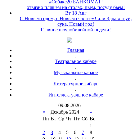
#Собаке20 БАНКОМАТ!
отвязно пляшем на столах, пьем, посуду бьем!
Вт 18 Авг
С Новым годом, с Новым счастьем! или Здравствуй,
сука, Новый год!
Главное шоу юбилейной недели!
Главная
.
Театральное кабаре
.
Музыкальное кабаре
.
Литературное кабаре
.
Интеллектуальное кабаре
09
.
08
.
2026
«
Декабрь 2024
»
Пн
Вт
Ср
Чт
Пт
Сб
Вс
1
2
3
4
5
6
7
8