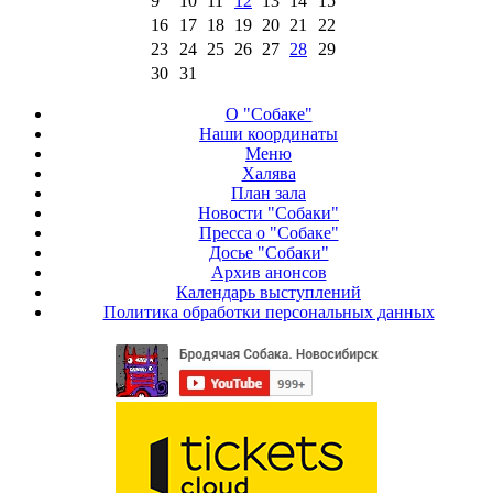
9
10
11
12
13
14
15
16
17
18
19
20
21
22
23
24
25
26
27
28
29
30
31
О "Собаке"
Наши координаты
Меню
Халява
План зала
Новости "Собаки"
Пресса о "Собаке"
Досье "Собаки"
Архив анонсов
Календарь выступлений
Политика обработки персональных данных