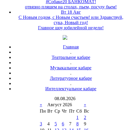
#Собаке20 БАНКОМАТ!
отвязно пляшем на столах, пьем, посуду бьем!
Вт 18 Авг
С Новым годом, с Новым счастьем! или Здравствуй,
сука, Новый год!
Главное шоу юбилейной недели!
Главная
.
Театральное кабаре
.
Музыкальное кабаре
.
Литературное кабаре
.
Интеллектуальное кабаре
08
.
08
.
2026
«
Август 2026
»
Пн
Вт
Ср
Чт
Пт
Сб
Вс
1
2
3
4
5
6
7
8
9