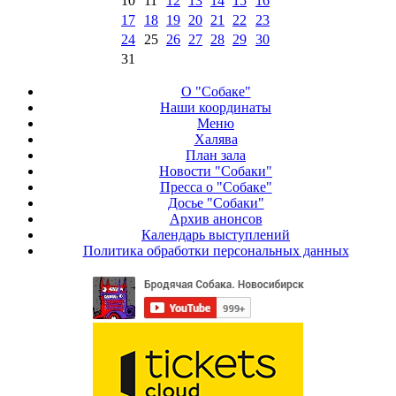
10
11
12
13
14
15
16
17
18
19
20
21
22
23
24
25
26
27
28
29
30
31
О "Собаке"
Наши координаты
Меню
Халява
План зала
Новости "Собаки"
Пресса о "Собаке"
Досье "Собаки"
Архив анонсов
Календарь выступлений
Политика обработки персональных данных