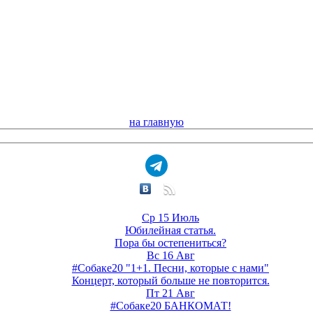
на главную
Ср 15 Июль
Юбилейная статья.
Пора бы остепениться?
Вс 16 Авг
#Собаке20 "1+1. Песни, которые с нами"
Концерт, который больше не повторится.
Пт 21 Авг
#Собаке20 БАНКОМАТ!