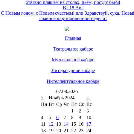
отвязно пляшем на столах, пьем, посуду бьем!
Вт 18 Авг
С Новым годом, с Новым счастьем! или Здравствуй, сука, Новы
Главное шоу юбилейной недели!
Главная
.
Театральное кабаре
.
Музыкальное кабаре
.
Литературное кабаре
.
Интеллектуальное кабаре
07
.
08
.
2026
«
Ноябрь 2024
»
Пн
Вт
Ср
Чт
Пт
Сб
Вс
1
2
3
4
5
6
7
8
9
10
11
12
13
14
15
16
17
18
19
20
21
22
23
24