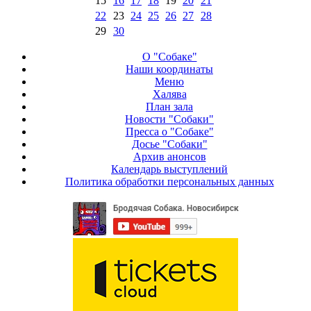
15
16
17
18
19
20
21
22
23
24
25
26
27
28
29
30
О "Собаке"
Наши координаты
Меню
Халява
План зала
Новости "Собаки"
Пресса о "Собаке"
Досье "Собаки"
Архив анонсов
Календарь выступлений
Политика обработки персональных данных