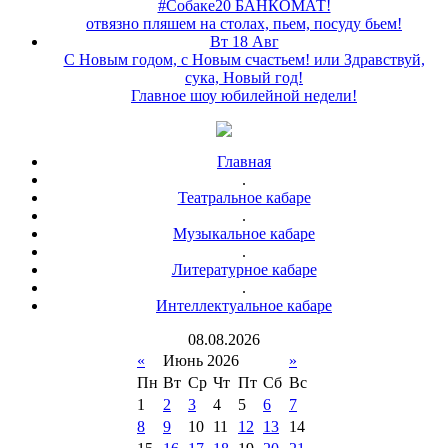
#Собаке20 БАНКОМАТ!
отвязно пляшем на столах, пьем, посуду бьем!
Вт 18 Авг
С Новым годом, с Новым счастьем! или Здравствуй,
сука, Новый год!
Главное шоу юбилейной недели!
Главная
.
Театральное кабаре
.
Музыкальное кабаре
.
Литературное кабаре
.
Интеллектуальное кабаре
08
.
08
.
2026
«
Июнь 2026
»
Пн
Вт
Ср
Чт
Пт
Сб
Вс
1
2
3
4
5
6
7
8
9
10
11
12
13
14