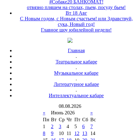
#Собаке20 БАНКОМАТ!
отвязно пляшем на столах, пьем, посуду бьем!
Вт 18 Авг
С Новым годом, с Новым счастьем! или Здравствуй,
сука, Новый год!
Главное шоу юбилейной недели!
Главная
.
Театральное кабаре
.
Музыкальное кабаре
.
Литературное кабаре
.
Интеллектуальное кабаре
08
.
08
.
2026
«
Июнь 2026
»
Пн
Вт
Ср
Чт
Пт
Сб
Вс
1
2
3
4
5
6
7
8
9
10
11
12
13
14