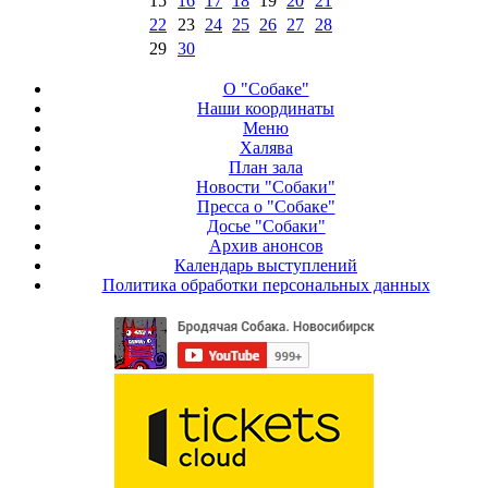
15
16
17
18
19
20
21
22
23
24
25
26
27
28
29
30
О "Собаке"
Наши координаты
Меню
Халява
План зала
Новости "Собаки"
Пресса о "Собаке"
Досье "Собаки"
Архив анонсов
Календарь выступлений
Политика обработки персональных данных