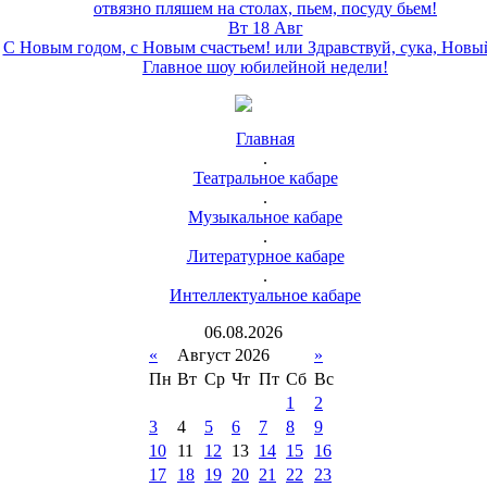
отвязно пляшем на столах, пьем, посуду бьем!
Вт 18 Авг
С Новым годом, с Новым счастьем! или Здравствуй, сука, Новы
Главное шоу юбилейной недели!
Главная
.
Театральное кабаре
.
Музыкальное кабаре
.
Литературное кабаре
.
Интеллектуальное кабаре
06
.
08
.
2026
«
Август 2026
»
Пн
Вт
Ср
Чт
Пт
Сб
Вс
1
2
3
4
5
6
7
8
9
10
11
12
13
14
15
16
17
18
19
20
21
22
23