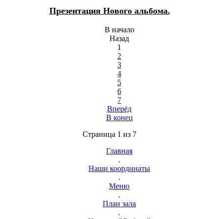
Презентация Нового альбома.
В начало
Назад
1
2
3
4
5
6
7
Вперёд
В конец
Страница 1 из 7
Главная
.
Наши координаты
.
Меню
.
План зала
.