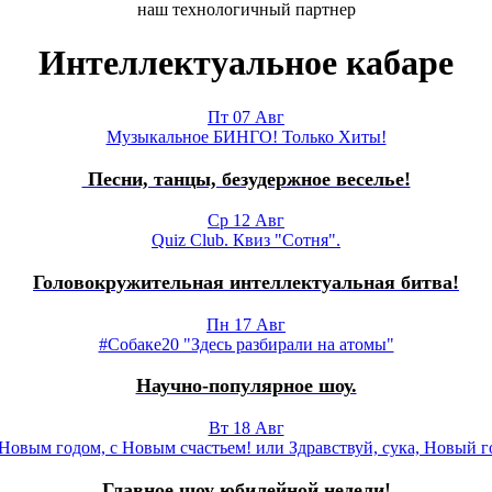
наш технологичный партнер
Интеллектуальное кабаре
Пт 07 Авг
Музыкальное БИНГО! Только Хиты!
Песни, танцы, безудержное веселье!
Ср 12 Авг
Quiz Club. Квиз "Сотня".
Головокружительная интеллектуальная битва!
Пн 17 Авг
#Собаке20 "Здесь разбирали на атомы"
Научно-популярное шоу.
Вт 18 Авг
Новым годом, с Новым счастьем! или Здравствуй, сука, Новый г
Главное шоу юбилейной недели!