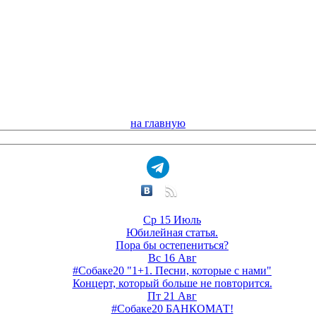
на главную
Ср 15 Июль
Юбилейная статья.
Пора бы остепениться?
Вс 16 Авг
#Собаке20 "1+1. Песни, которые с нами"
Концерт, который больше не повторится.
Пт 21 Авг
#Собаке20 БАНКОМАТ!