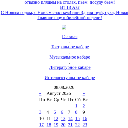
отвязно пляшем на столах, пьем, посуду бьем!
Вт 18 Авг
С Новым годом, с Новым счастьем! или Здравствуй, сука, Новы
Главное шоу юбилейной недели!
Главная
.
Театральное кабаре
.
Музыкальное кабаре
.
Литературное кабаре
.
Интеллектуальное кабаре
08
.
08
.
2026
«
Август 2026
»
Пн
Вт
Ср
Чт
Пт
Сб
Вс
1
2
3
4
5
6
7
8
9
10
11
12
13
14
15
16
17
18
19
20
21
22
23