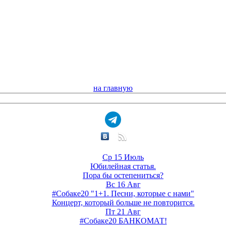
на главную
Ср 15 Июль
Юбилейная статья.
Пора бы остепениться?
Вс 16 Авг
#Собаке20 "1+1. Песни, которые с нами"
Концерт, который больше не повторится.
Пт 21 Авг
#Собаке20 БАНКОМАТ!