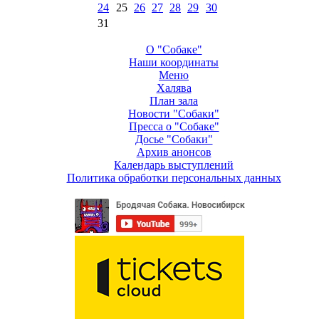
24
25
26
27
28
29
30
31
О "Собаке"
Наши координаты
Меню
Халява
План зала
Новости "Собаки"
Пресса о "Собаке"
Досье "Собаки"
Архив анонсов
Календарь выступлений
Политика обработки персональных данных