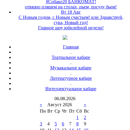
#Собаке20 БАНКОМАТ!
отвязно пляшем на столах, пьем, посуду бьем!
Вт 18 Авг
С Новым годом, с Новым счастьем! или Здравствуй,
сука, Новый год!
Главное шоу юбилейной недели!
Главная
.
Театральное кабаре
.
Музыкальное кабаре
.
Литературное кабаре
.
Интеллектуальное кабаре
06
.
08
.
2026
«
Август 2026
»
Пн
Вт
Ср
Чт
Пт
Сб
Вс
1
2
3
4
5
6
7
8
9