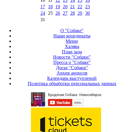
10
11
12
13
14
15
16
17
18
19
20
21
22
23
24
25
26
27
28
29
30
31
О "Собаке"
Наши координаты
Меню
Халява
План зала
Новости "Собаки"
Пресса о "Собаке"
Досье "Собаки"
Архив анонсов
Календарь выступлений
Политика обработки персональных данных