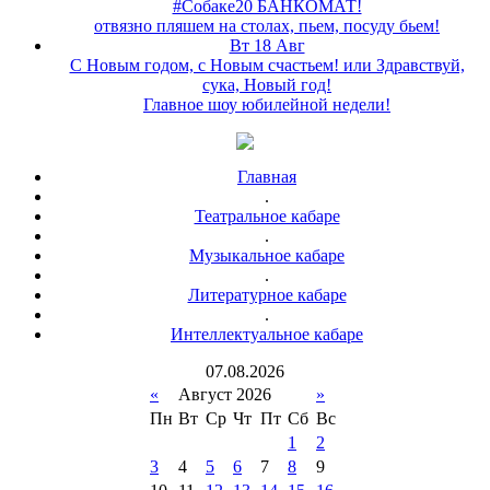
#Собаке20 БАНКОМАТ!
отвязно пляшем на столах, пьем, посуду бьем!
Вт 18 Авг
С Новым годом, с Новым счастьем! или Здравствуй,
сука, Новый год!
Главное шоу юбилейной недели!
Главная
.
Театральное кабаре
.
Музыкальное кабаре
.
Литературное кабаре
.
Интеллектуальное кабаре
07
.
08
.
2026
«
Август 2026
»
Пн
Вт
Ср
Чт
Пт
Сб
Вс
1
2
3
4
5
6
7
8
9