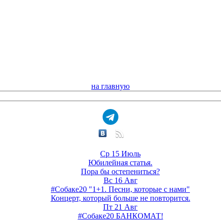
на главную
Ср 15 Июль
Юбилейная статья.
Пора бы остепениться?
Вс 16 Авг
#Собаке20 "1+1. Песни, которые с нами"
Концерт, который больше не повторится.
Пт 21 Авг
#Собаке20 БАНКОМАТ!