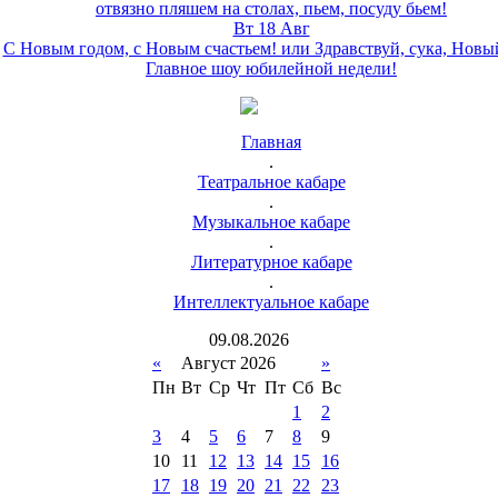
отвязно пляшем на столах, пьем, посуду бьем!
Вт 18 Авг
С Новым годом, с Новым счастьем! или Здравствуй, сука, Новы
Главное шоу юбилейной недели!
Главная
.
Театральное кабаре
.
Музыкальное кабаре
.
Литературное кабаре
.
Интеллектуальное кабаре
09
.
08
.
2026
«
Август 2026
»
Пн
Вт
Ср
Чт
Пт
Сб
Вс
1
2
3
4
5
6
7
8
9
10
11
12
13
14
15
16
17
18
19
20
21
22
23