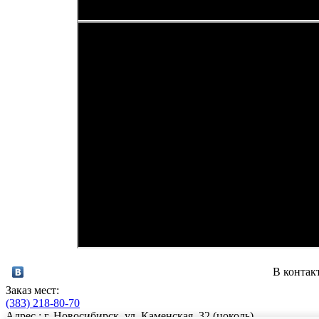
В контак
Заказ мест:
(383)
218-80-70
Адрес : г. Новосибирск, ул. Каменская, 32 (цоколь)