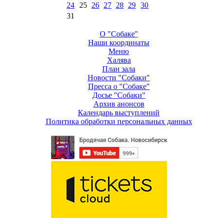
24
25
26
27
28
29
30
31
О "Собаке"
Наши координаты
Меню
Халява
План зала
Новости "Собаки"
Пресса о "Собаке"
Досье "Собаки"
Архив анонсов
Календарь выступлений
Политика обработки персональных данных