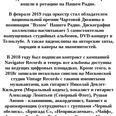
вошли в ротацию на Нашем Радио.
В феврале 2019 года оркестр стал обладателем
национальной премии Чартовой Дюжины в
номинации "Взлом" Нашего Радио. Дискография
коллектива насчитывает 5 самостоятельно
выпущенных студийных альбомов, DVD-концерт в
Телеклубе. А также видеоклипы на авторские хиты,
пародии и каверы на знаменитостей.
В 2018 году был подписан контракт с компанией
Navigator Records и теперь все альбомы доступны
на ведущих цифровых площадках. Кроме этого, в
2018г записали несколько синглов на Московской
студии Vintage Records с такими именитыми
музыкантами, как гитарист Николай Девлет-
Кильдеев (Моральный кодекс), вокалист и гитарист
Александр Леонтьев (Северный Флот), Рушан
Аюпов - клавишник, аккордеонист, баянист и
аранжировщик (сотрудничал с группами «Черный
обелиск», «Бригада С», «Неприкасаемые», «Чайф»,