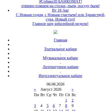
#Собаке20 БАНКОМАТ!
отвязно пляшем на столах, пьем, посуду бьем!
Вт 18 Авг
С Новым годом, с Новым счастьем! или Здравствуй,
сука, Новый год!
Главное шоу юбилейной недели!
Главная
.
Театральное кабаре
.
Музыкальное кабаре
.
Литературное кабаре
.
Интеллектуальное кабаре
06
.
08
.
2026
«
Август 2026
»
Пн
Вт
Ср
Чт
Пт
Сб
Вс
1
2
3
4
5
6
7
8
9