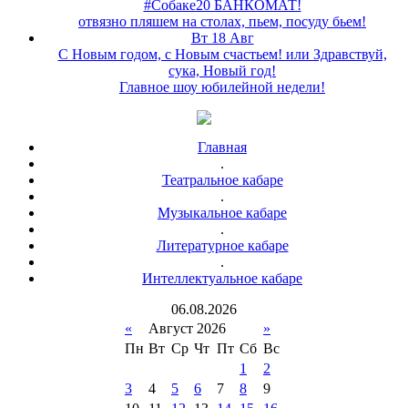
#Собаке20 БАНКОМАТ!
отвязно пляшем на столах, пьем, посуду бьем!
Вт 18 Авг
С Новым годом, с Новым счастьем! или Здравствуй,
сука, Новый год!
Главное шоу юбилейной недели!
Главная
.
Театральное кабаре
.
Музыкальное кабаре
.
Литературное кабаре
.
Интеллектуальное кабаре
06
.
08
.
2026
«
Август 2026
»
Пн
Вт
Ср
Чт
Пт
Сб
Вс
1
2
3
4
5
6
7
8
9