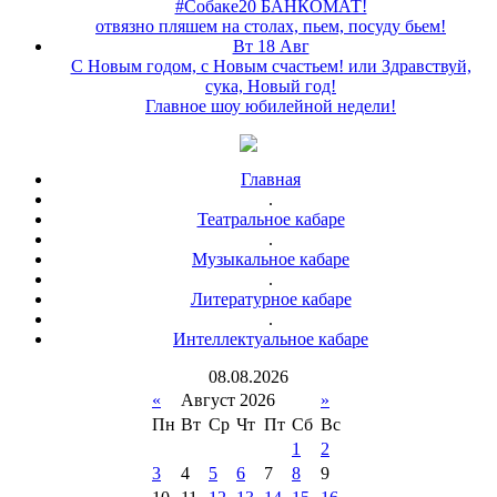
#Собаке20 БАНКОМАТ!
отвязно пляшем на столах, пьем, посуду бьем!
Вт 18 Авг
С Новым годом, с Новым счастьем! или Здравствуй,
сука, Новый год!
Главное шоу юбилейной недели!
Главная
.
Театральное кабаре
.
Музыкальное кабаре
.
Литературное кабаре
.
Интеллектуальное кабаре
08
.
08
.
2026
«
Август 2026
»
Пн
Вт
Ср
Чт
Пт
Сб
Вс
1
2
3
4
5
6
7
8
9