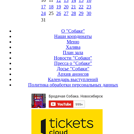
10
11
12
13
14
15
16
17
18
19
20
21
22
23
24
25
26
27
28
29
30
31
О "Собаке"
Наши координаты
Меню
Халява
План зала
Новости "Собаки"
Пресса о "Собаке"
Досье "Собаки"
Архив анонсов
Календарь выступлений
Политика обработки персональных данных