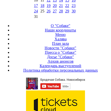
10
11
12
13
14
15
16
17
18
19
20
21
22
23
24
25
26
27
28
29
30
31
О "Собаке"
Наши координаты
Меню
Халява
План зала
Новости "Собаки"
Пресса о "Собаке"
Досье "Собаки"
Архив анонсов
Календарь выступлений
Политика обработки персональных данных