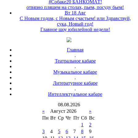
#Собаке20 БАНКОМАТ!
отвязно пляшем на столах, пьем, посуду бьем!
Вт 18 Авг
С Новым годом, с Новым счастьем! или Здравствуй,
сука, Новый год!
Главное шоу юбилейной недели!
Главная
.
Театральное кабаре
.
Музыкальное кабаре
.
Литературное кабаре
.
Интеллектуальное кабаре
08
.
08
.
2026
«
Август 2026
»
Пн
Вт
Ср
Чт
Пт
Сб
Вс
1
2
3
4
5
6
7
8
9