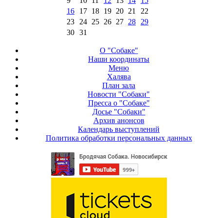
9
10
11
12
13
14
15
16
17
18
19
20
21
22
23
24
25
26
27
28
29
30
31
О "Собаке"
Наши координаты
Меню
Халява
План зала
Новости "Собаки"
Пресса о "Собаке"
Досье "Собаки"
Архив анонсов
Календарь выступлений
Политика обработки персональных данных