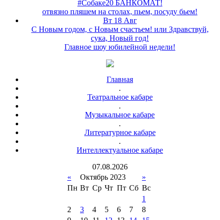
#Собаке20 БАНКОМАТ!
отвязно пляшем на столах, пьем, посуду бьем!
Вт 18 Авг
С Новым годом, с Новым счастьем! или Здравствуй,
сука, Новый год!
Главное шоу юбилейной недели!
Главная
.
Театральное кабаре
.
Музыкальное кабаре
.
Литературное кабаре
.
Интеллектуальное кабаре
07
.
08
.
2026
«
Октябрь 2023
»
Пн
Вт
Ср
Чт
Пт
Сб
Вс
1
2
3
4
5
6
7
8