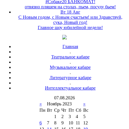
#Собаке20 БАНКОМАТ!
отвязно пляшем на столах, пьем, посуду бьем!
Вт 18 Авг
С Новым годом, с Новым счастьем! или Здравствуй,
сука, Новый год!
Главное шоу юбилейной недели!
Главная
.
Театральное кабаре
.
Музыкальное кабаре
.
Литературное кабаре
.
Интеллектуальное кабаре
07
.
08
.
2026
«
Ноябрь 2023
»
Пн
Вт
Ср
Чт
Пт
Сб
Вс
1
2
3
4
5
6
7
8
9
10
11
12