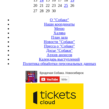
13
14
15
16
17
18
19
20
21
22
23
24
25
26
27
28
29
30
О "Собаке"
Наши координаты
Меню
Халява
План зала
Новости "Собаки"
Пресса о "Собаке"
Досье "Собаки"
Архив анонсов
Календарь выступлений
Политика обработки персональных данных