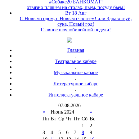
#Собаке20 БАНКОМАТ!
отвязно пляшем на столах, пьем, посуду бьем!
Вт 18 Авг
С Новым годом, с Новым счастьем! или Здравствуй,
сука, Новый год!
Главное шоу юбилейной недели!
Главная
.
Театральное кабаре
.
Музыкальное кабаре
.
Литературное кабаре
.
Интеллектуальное кабаре
07
.
08
.
2026
«
Июнь 2024
»
Пн
Вт
Ср
Чт
Пт
Сб
Вс
1
2
3
4
5
6
7
8
9