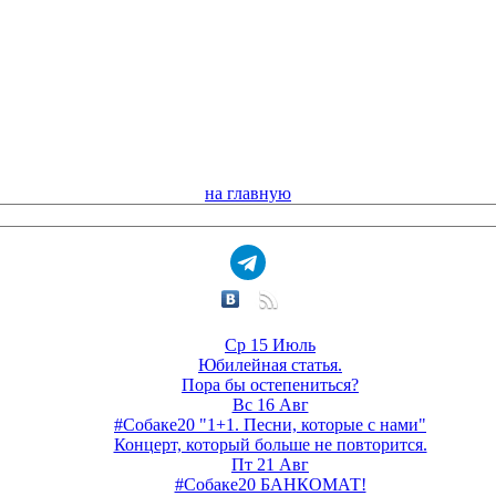
на главную
Ср 15 Июль
Юбилейная статья.
Пора бы остепениться?
Вс 16 Авг
#Собаке20 "1+1. Песни, которые с нами"
Концерт, который больше не повторится.
Пт 21 Авг
#Собаке20 БАНКОМАТ!