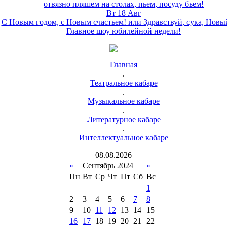
отвязно пляшем на столах, пьем, посуду бьем!
Вт 18 Авг
С Новым годом, с Новым счастьем! или Здравствуй, сука, Новы
Главное шоу юбилейной недели!
Главная
.
Театральное кабаре
.
Музыкальное кабаре
.
Литературное кабаре
.
Интеллектуальное кабаре
08
.
08
.
2026
«
Сентябрь 2024
»
Пн
Вт
Ср
Чт
Пт
Сб
Вс
1
2
3
4
5
6
7
8
9
10
11
12
13
14
15
16
17
18
19
20
21
22