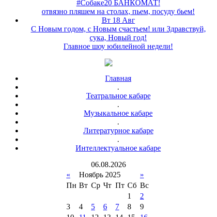
#Собаке20 БАНКОМАТ!
отвязно пляшем на столах, пьем, посуду бьем!
Вт 18 Авг
С Новым годом, с Новым счастьем! или Здравствуй,
сука, Новый год!
Главное шоу юбилейной недели!
Главная
.
Театральное кабаре
.
Музыкальное кабаре
.
Литературное кабаре
.
Интеллектуальное кабаре
06
.
08
.
2026
«
Ноябрь 2025
»
Пн
Вт
Ср
Чт
Пт
Сб
Вс
1
2
3
4
5
6
7
8
9