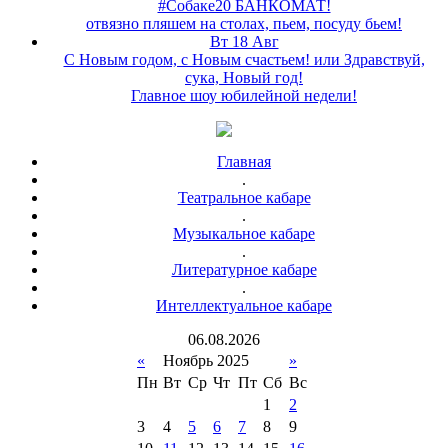
#Собаке20 БАНКОМАТ!
отвязно пляшем на столах, пьем, посуду бьем!
Вт 18 Авг
С Новым годом, с Новым счастьем! или Здравствуй,
сука, Новый год!
Главное шоу юбилейной недели!
Главная
.
Театральное кабаре
.
Музыкальное кабаре
.
Литературное кабаре
.
Интеллектуальное кабаре
06
.
08
.
2026
«
Ноябрь 2025
»
Пн
Вт
Ср
Чт
Пт
Сб
Вс
1
2
3
4
5
6
7
8
9