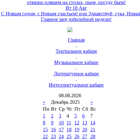
отвязно пляшем на столах, пьем, посуду бьем!
Вт 18 Авг
С Новым годом, с Новым счастьем! или Здравствуй, сука, Новы
Главное шоу юбилейной недели!
Главная
.
Театральное кабаре
.
Музыкальное кабаре
.
Литературное кабаре
.
Интеллектуальное кабаре
08
.
08
.
2026
«
Декабрь 2025
»
Пн
Вт
Ср
Чт
Пт
Сб
Вс
1
2
3
4
5
6
7
8
9
10
11
12
13
14
15
16
17
18
19
20
21
22
23
24
25
26
27
28