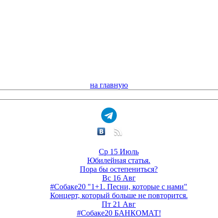
на главную
Ср 15 Июль
Юбилейная статья.
Пора бы остепениться?
Вс 16 Авг
#Собаке20 "1+1. Песни, которые с нами"
Концерт, который больше не повторится.
Пт 21 Авг
#Собаке20 БАНКОМАТ!