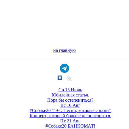
на главную
Ср 15 Июль
Юбилейная статья.
Пора бы остепениться?
Вс 16 Авг
#Собаке20 "1+1. Песни, которые с нами"
Концерт, который больше не повторится.
Пт 21 Авг
#Собаке20 БАНКОМАТ!