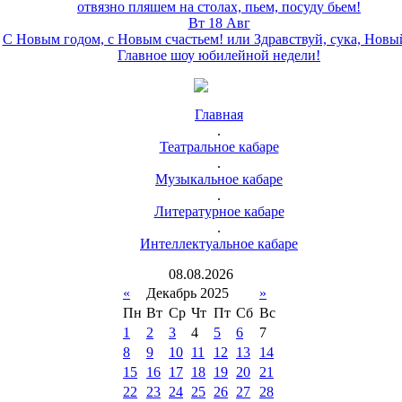
отвязно пляшем на столах, пьем, посуду бьем!
Вт 18 Авг
С Новым годом, с Новым счастьем! или Здравствуй, сука, Новы
Главное шоу юбилейной недели!
Главная
.
Театральное кабаре
.
Музыкальное кабаре
.
Литературное кабаре
.
Интеллектуальное кабаре
08
.
08
.
2026
«
Декабрь 2025
»
Пн
Вт
Ср
Чт
Пт
Сб
Вс
1
2
3
4
5
6
7
8
9
10
11
12
13
14
15
16
17
18
19
20
21
22
23
24
25
26
27
28