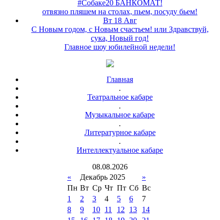
#Собаке20 БАНКОМАТ!
отвязно пляшем на столах, пьем, посуду бьем!
Вт 18 Авг
С Новым годом, с Новым счастьем! или Здравствуй,
сука, Новый год!
Главное шоу юбилейной недели!
Главная
.
Театральное кабаре
.
Музыкальное кабаре
.
Литературное кабаре
.
Интеллектуальное кабаре
08
.
08
.
2026
«
Декабрь 2025
»
Пн
Вт
Ср
Чт
Пт
Сб
Вс
1
2
3
4
5
6
7
8
9
10
11
12
13
14