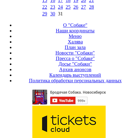
15
16
17
18
19
20
21
22
23
24
25
26
27
28
29
30
31
О "Собаке"
Наши координаты
Меню
Халява
План зала
Новости "Собаки"
Пресса о "Собаке"
Досье "Собаки"
Архив анонсов
Календарь выступлений
Политика обработки персональных данных