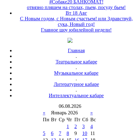
#Собаке20 БАНКОМАТ!
отвязно пляшем на столах, пьем, посуду бьем!
Вт 18 Авг
С Новым годом, с Новым счастьем! или Здравствуй,
сука, Новый год!
Главное шоу юбилейной недели!
Главная
.
Театральное кабаре
.
Музыкальное кабаре
.
Литературное кабаре
.
Интеллектуальное кабаре
06
.
08
.
2026
«
Январь 2026
»
Пн
Вт
Ср
Чт
Пт
Сб
Вс
1
2
3
4
5
6
7
8
9
10
11