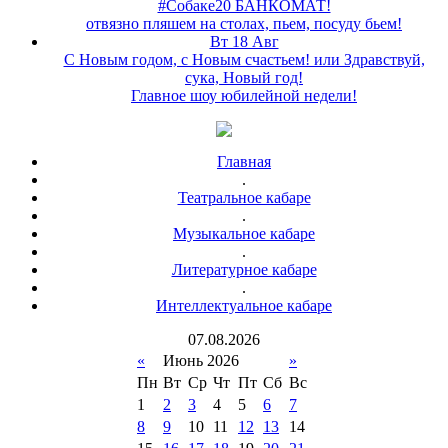
#Собаке20 БАНКОМАТ!
отвязно пляшем на столах, пьем, посуду бьем!
Вт 18 Авг
С Новым годом, с Новым счастьем! или Здравствуй,
сука, Новый год!
Главное шоу юбилейной недели!
Главная
.
Театральное кабаре
.
Музыкальное кабаре
.
Литературное кабаре
.
Интеллектуальное кабаре
07
.
08
.
2026
«
Июнь 2026
»
Пн
Вт
Ср
Чт
Пт
Сб
Вс
1
2
3
4
5
6
7
8
9
10
11
12
13
14