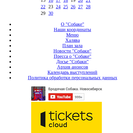
15
16
17
18
19
20
21
22
23
24
25
26
27
28
29
30
О "Собаке"
Наши координаты
Меню
Халява
План зала
Новости "Собаки"
Пресса о "Собаке"
Досье "Собаки"
Архив анонсов
Календарь выступлений
Политика обработки персональных данных