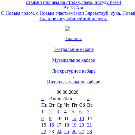
отвязно пляшем на столах, пьем, посуду бьем!
Вт 18 Авг
С Новым годом, с Новым счастьем! или Здравствуй, сука, Новы
Главное шоу юбилейной недели!
Главная
.
Театральное кабаре
.
Музыкальное кабаре
.
Литературное кабаре
.
Интеллектуальное кабаре
06
.
08
.
2026
«
Июнь 2026
»
Пн
Вт
Ср
Чт
Пт
Сб
Вс
1
2
3
4
5
6
7
8
9
10
11
12
13
14
15
16
17
18
19
20
21
22
23
24
25
26
27
28