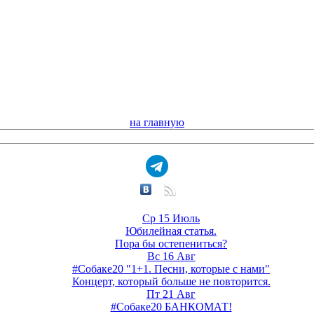
на главную
Ср 15 Июль
Юбилейная статья.
Пора бы остепениться?
Вс 16 Авг
#Собаке20 "1+1. Песни, которые с нами"
Концерт, который больше не повторится.
Пт 21 Авг
#Собаке20 БАНКОМАТ!