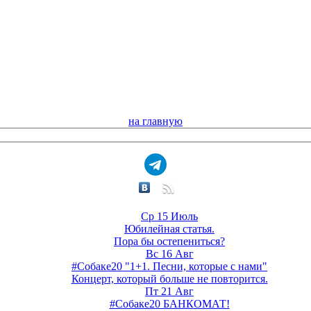
на главную
Ср 15 Июль
Юбилейная статья.
Пора бы остепениться?
Вс 16 Авг
#Собаке20 "1+1. Песни, которые с нами"
Концерт, который больше не повторится.
Пт 21 Авг
#Собаке20 БАНКОМАТ!