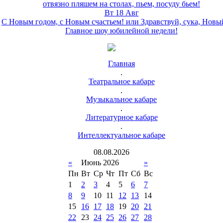
отвязно пляшем на столах, пьем, посуду бьем!
Вт 18 Авг
С Новым годом, с Новым счастьем! или Здравствуй, сука, Новы
Главное шоу юбилейной недели!
Главная
.
Театральное кабаре
.
Музыкальное кабаре
.
Литературное кабаре
.
Интеллектуальное кабаре
08
.
08
.
2026
«
Июнь 2026
»
Пн
Вт
Ср
Чт
Пт
Сб
Вс
1
2
3
4
5
6
7
8
9
10
11
12
13
14
15
16
17
18
19
20
21
22
23
24
25
26
27
28