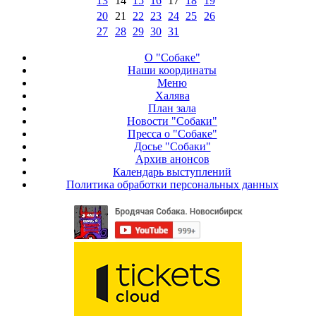
13
14
15
16
17
18
19
20
21
22
23
24
25
26
27
28
29
30
31
О "Собаке"
Наши координаты
Меню
Халява
План зала
Новости "Собаки"
Пресса о "Собаке"
Досье "Собаки"
Архив анонсов
Календарь выступлений
Политика обработки персональных данных