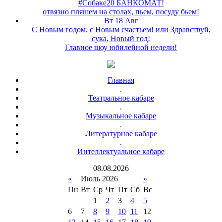
#Собаке20 БАНКОМАТ!
отвязно пляшем на столах, пьем, посуду бьем!
Вт 18 Авг
С Новым годом, с Новым счастьем! или Здравствуй,
сука, Новый год!
Главное шоу юбилейной недели!
Главная
.
Театральное кабаре
.
Музыкальное кабаре
.
Литературное кабаре
.
Интеллектуальное кабаре
08
.
08
.
2026
«
Июль 2026
»
Пн
Вт
Ср
Чт
Пт
Сб
Вс
1
2
3
4
5
6
7
8
9
10
11
12