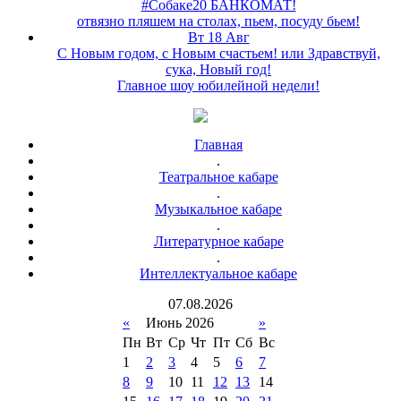
#Собаке20 БАНКОМАТ!
отвязно пляшем на столах, пьем, посуду бьем!
Вт 18 Авг
С Новым годом, с Новым счастьем! или Здравствуй,
сука, Новый год!
Главное шоу юбилейной недели!
Главная
.
Театральное кабаре
.
Музыкальное кабаре
.
Литературное кабаре
.
Интеллектуальное кабаре
07
.
08
.
2026
«
Июнь 2026
»
Пн
Вт
Ср
Чт
Пт
Сб
Вс
1
2
3
4
5
6
7
8
9
10
11
12
13
14