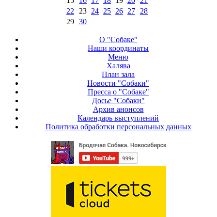
15
16
17
18
19
20
21
22
23
24
25
26
27
28
29
30
О "Собаке"
Наши координаты
Меню
Халява
План зала
Новости "Собаки"
Пресса о "Собаке"
Досье "Собаки"
Архив анонсов
Календарь выступлений
Политика обработки персональных данных