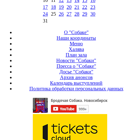
10
11
12
13
14
15
16
17
18
19
20
21
22
23
24
25
26
27
28
29
30
31
О "Собаке"
Наши координаты
Меню
Халява
План зала
Новости "Собаки"
Пресса о "Собаке"
Досье "Собаки"
Архив анонсов
Календарь выступлений
Политика обработки персональных данных