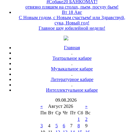
#Собаке20 БАНКОМАТ!
отвязно пляшем на столах, пьем, посуду бьем!
Вт 18 Авг
С Новым годом, с Новым счастьем! или Здравствуй,
сука, Новый год!
Главное шоу юбилейной недели!
Главная
.
Театральное кабаре
.
Музыкальное кабаре
.
Литературное кабаре
.
Интеллектуальное кабаре
09
.
08
.
2026
«
Август 2026
»
Пн
Вт
Ср
Чт
Пт
Сб
Вс
1
2
3
4
5
6
7
8
9